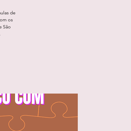
ulas de
com os
e São