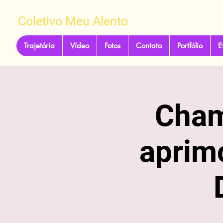
Coletivo Meu Alento
Trajetória
Vídeo
Fotos
Contato
Portfólio
E
Cham
aprim