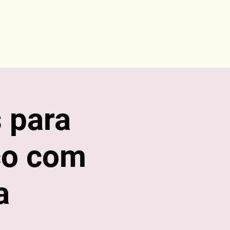
 para
co com
a