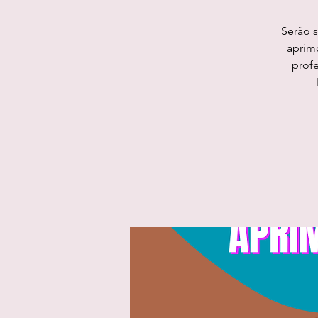
Serão 
aprim
prof