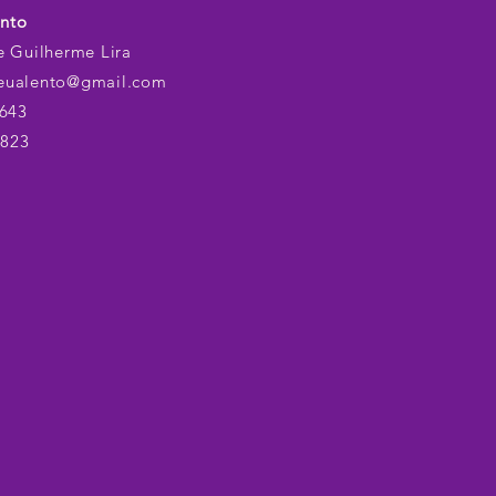
ento
e Guilherme Lira
eualento@gmail.com
9643
823