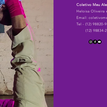
Coletivo Meu Al
Heloisa Oliveira 
Email:
coletivom
Tel - (12) 98820-
(12) 98834-2