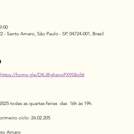
9:00
2 - Santo Amaro, São Paulo - SP, 04724-001, Brasil
o
https://forms.gle/DKJBghenxPX9S8q56
025 todas as quartas-feiras  das  16h às 19h.
meiro ciclo: 26.02.205 
anto Amaro